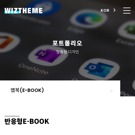
KOR
포트폴리오
맞춤형 디자인
앱북(E-BOOK)
반응형E-BOOK