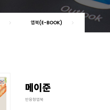
앱북(E-BOOK)
메이준
반응형앱북