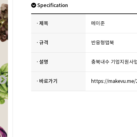
Specification
· 제목
메이준
· 규격
반응형앱북
· 설명
충북내수 기업지원사
· 바로가기
https://makevu.me